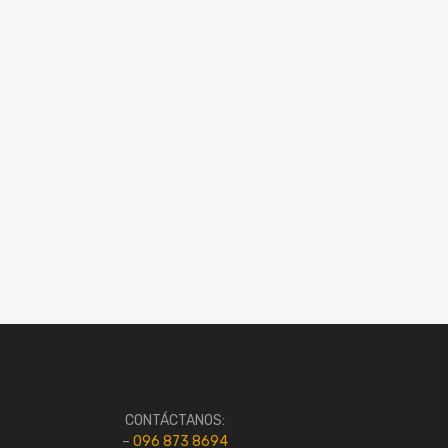
CONTÁCTANOS:
–
096 873 8694