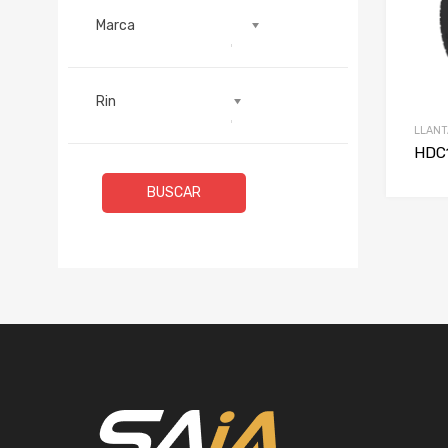
Marca
Rin
LLANT
HDC1
BUSCAR