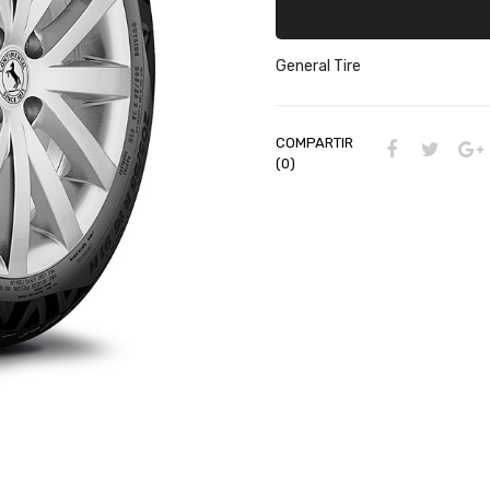
General Tire
COMPARTIR
(0)