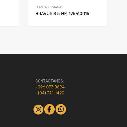
LLANTAS LIVIANAS
BRAVURIS 5 HM 195/60R15
CONTÁCTANOS:
–
096 873 8694
–
(04) 371-1420