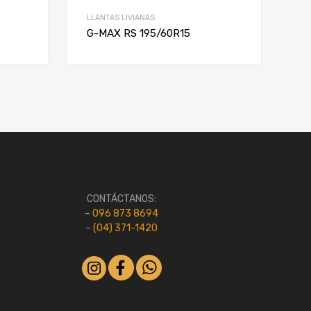
LLANTAS LIVIANAS
G-MAX RS 195/60R15
CONTÁCTANOS:
–
096 873 8694
–
(04) 371-1420