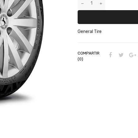
General Tire
COMPARTIR
(0)