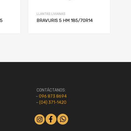
LLANTAS LIVIANAS
15
BRAVURIS 5 HM 185/70R14
CONTÁCTANOS:
–
096 873 8694
–
(04) 371-1420