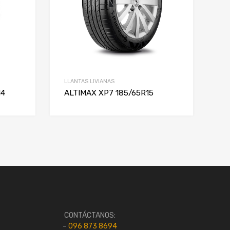
LLANTAS LIVIANAS
14
ALTIMAX XP7 185/65R15
CONTÁCTANOS:
–
096 873 8694