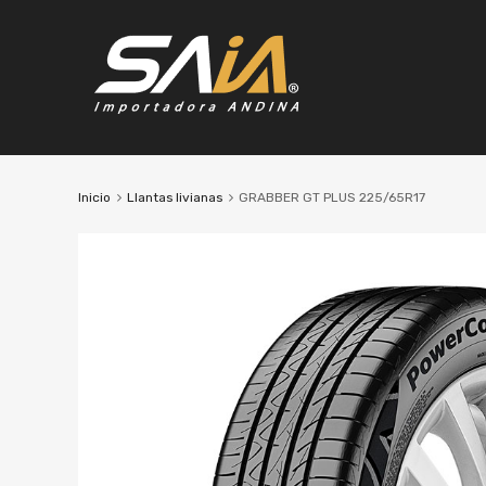
Inicio
Llantas livianas
GRABBER GT PLUS 225/65R17