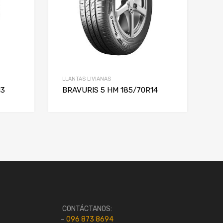
LLANTAS LIVIANAS
13
BRAVURIS 5 HM 185/70R14
CONTÁCTANOS:
–
096 873 8694