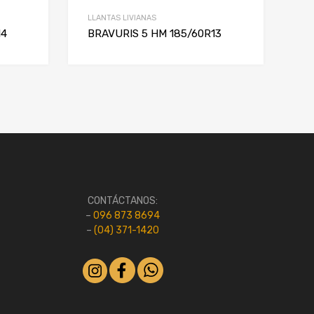
LLANTAS LIVIANAS
14
BRAVURIS 5 HM 185/60R13
CONTÁCTANOS:
–
096 873 8694
–
(04) 371-1420