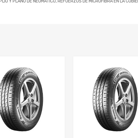
IO Y PLANO DE NEUMATICO, REFUERZOS DE MICROFIBRA EN LA CUBI