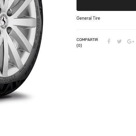
General Tire
COMPARTIR
(0)