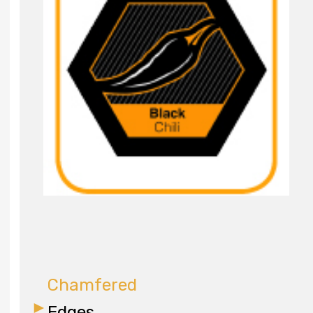
Chamfered
Edges