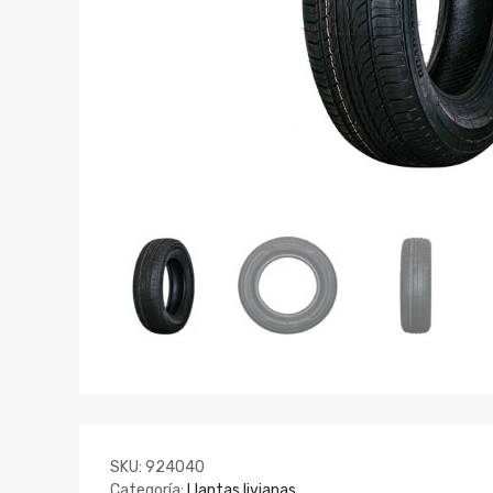
SKU:
924040
Categoría:
Llantas livianas