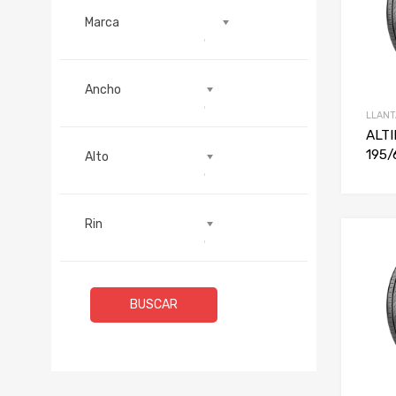
Marca
Alto
Ancho
Rin
LLANT
ALT
195/
Alto
Rin
BUSCAR