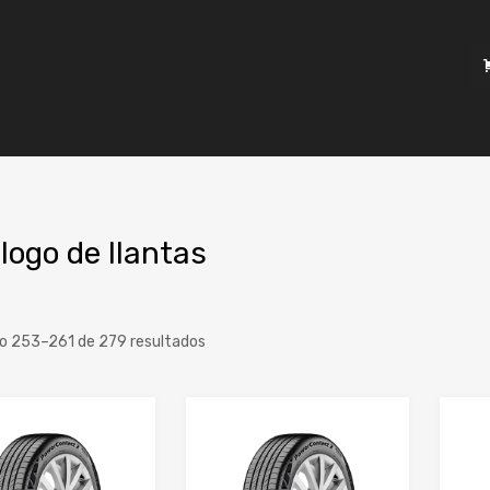
logo de llantas
o 253–261 de 279 resultados
a
o