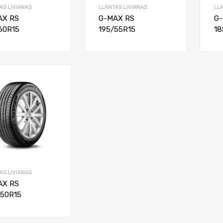
AS LIVIANAS
LLANTAS LIVIANAS
LL
AX RS
G-MAX RS
G-
60R15
195/55R15
18
AS LIVIANAS
AX RS
/50R15