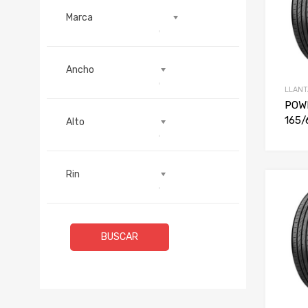
Marca
Alto
Ancho
Rin
LLANT
POW
165/
Alto
Rin
BUSCAR